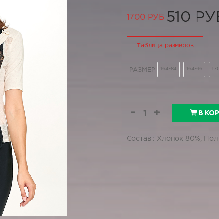
510 РУ
1700 РУБ
Таблица размеров
164-84
164-96
17
РАЗМЕР
В КО
Состав : Хлопок 80%, По