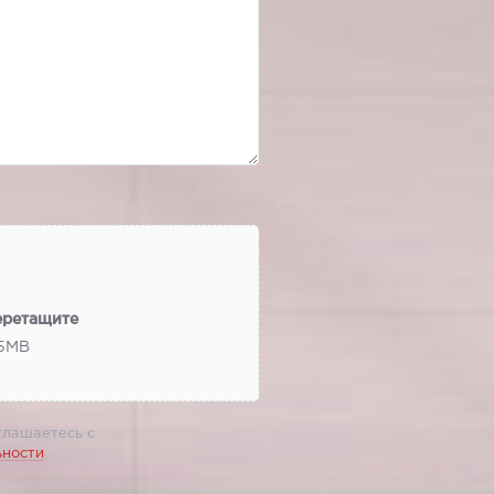
еретащите
 5МВ
глашаетесь с
ьности