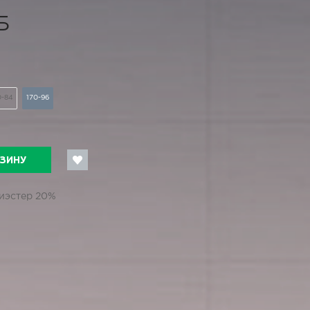
Б
0-84
170-96
РЗИНУ
лиэстер 20%