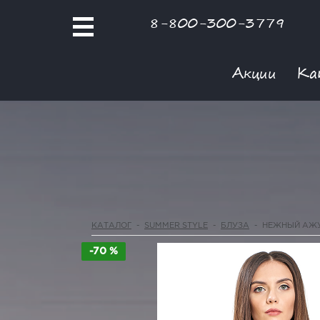
8-800-300-3779
Акции
Ка
КАТАЛОГ
-
SUMMER STYLE
-
БЛУЗА
-
НЕЖНЫЙ АЖ
-70 %