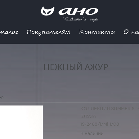
талог
Покупателям
Контакты
О на
НЕЖНЫЙ АЖУР
УР
КОЛЛЕКЦИЯ SUMMER ST
БЛУЗА
19-2468/1/Mi 1/08
В наличии