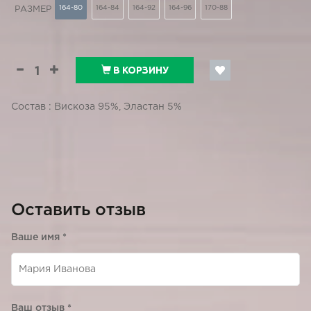
164-80
164-84
164-92
164-96
170-88
РАЗМЕР
В КОРЗИНУ
Состав : Вискоза 95%, Эластан 5%
Оставить отзыв
Ваше имя
*
Ваш отзыв
*