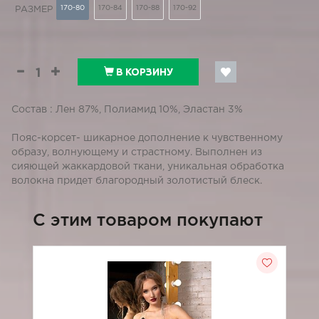
170-80
170-84
170-88
170-92
РАЗМЕР
В КОРЗИНУ
Состав : Лен 87%, Полиамид 10%, Эластан 3%
Пояс-корсет- шикарное дополнение к чувственному
образу, волнующему и страстному. Выполнен из
сияющей жаккардовой ткани, уникальная обработка
волокна придет благородный золотистый блеск.
C этим товаром покупают