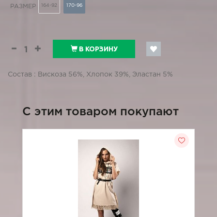
164-92
170-96
РАЗМЕР
В КОРЗИНУ
Состав : Вискоза 56%, Хлопок 39%, Эластан 5%
C этим товаром покупают