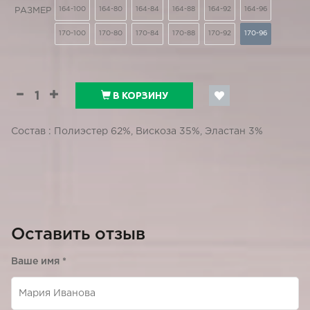
164-100
164-80
164-84
164-88
164-92
164-96
РАЗМЕР
170-100
170-80
170-84
170-88
170-92
170-96
В КОРЗИНУ
Состав : Полиэстер 62%, Вискоза 35%, Эластан 3%
Оставить отзыв
Ваше имя
*