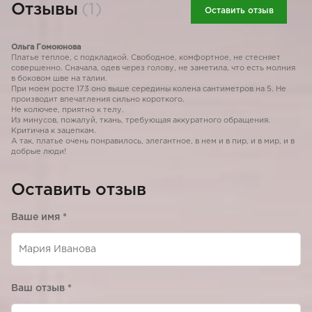
Отзывы
(1)
Оставить отзыв
Ольга Гомоюнова
Платье теплое, с подкладкой. Свободное, комфортное, не стесняет
совершенно. Сначала, одев через голову, не заметила, что есть молния
в боковом шве на талии.
При моем росте 173 оно выше середины колена сантиметров на 5. Не
производит впечатления сильно короткого.
Не колючее, приятно к телу.
Из минусов, пожалуй, ткань, требующая аккуратного обращения.
Критична к зацепкам.
А так, платье очень понравилось, элегантное, в нем и в пир, и в мир, и в
добрые люди!
Оставить отзыв
Ваше имя
*
Ваш отзыв
*