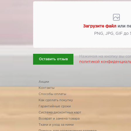
Загрузите файл
или п
PNG, JPG, GIF до
Нажимая на кнопку вы со
Оставить отзыв
политикой конфиденциал
Акции
Контакты
Способы оплаты
Как сделать покупку
Гарантийные сроки
Система дисконтных карт
Возврат и замена товара
Ткани и уход за ними