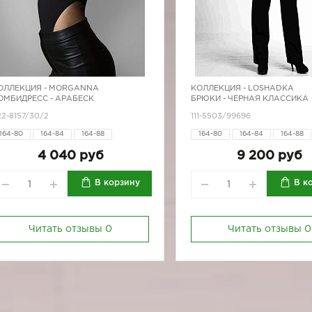
ОЛЛЕКЦИЯ -
MORGANNA
КОЛЛЕКЦИЯ -
LOSHADKA
ОМБИДРЕСС - АРАБЕСК
БРЮКИ - ЧЕРНАЯ КЛАССИКА
22-8157/30/2
111-5503/99696
164-80
164-84
164-88
164-80
164-84
164-88
164-92
164-96
170-80
164-92
164-96
170-80
4 040 руб
9 200 руб
170-84
170-88
170-92
170-84
170-88
170-92
170-96
170-96
В корзину
В к
Читать отзывы
0
Читать отзывы
0