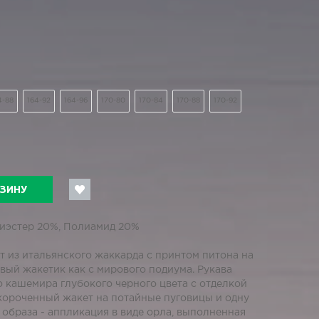
4-88
164-92
164-96
170-80
170-84
170-88
170-92
РЗИНУ
лиэстер 20%, Полиамид 20%
т из итальянского жаккарда с принтом питона на
вый жакетик как с мирового подиума. Рукава
 кашемира глубокого черного цвета с отделкой
укороченный жакет на потайные пуговицы и одну
образа - аппликация в виде орла, выполненная