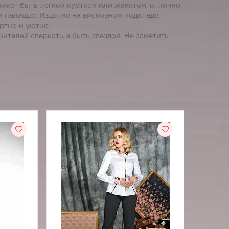
ожет быть легкой курткой или жакетом, отлично
 палаццо. Изделие на вискозном подкладе,
ртно и уютно.
ителей сверкать и быть звездой. Не заметить