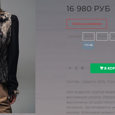
16 980 РУБ
Таблица размеров
164-80
164-84
16
РАЗМЕР
170-96
В КО
Состав : Шерсть 60%, По
Арт-изделие: куртка-жаке
винтажном золоте. Люксо
выполнены из шерстяного
мохером. Застегивается 
кнопку. Ключевой момент 