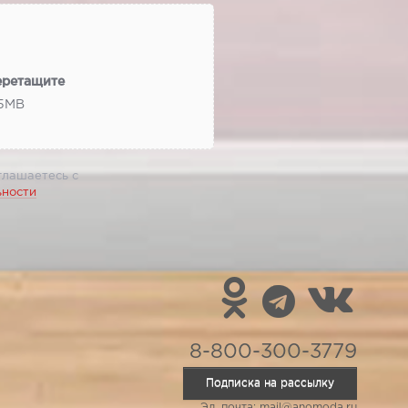
еретащите
 5МВ
глашаетесь с
ьности
8-800-300-3779
Подписка на рассылку
Эл. почта: mail@anomoda.ru