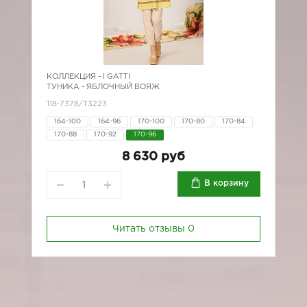
КОЛЛЕКЦИЯ -
I GATTI
ТУНИКА - ЯБЛОЧНЫЙ ВОЯЖ
118-7378/Т3223
164-100
164-96
170-100
170-80
170-84
170-88
170-92
170-96
8 630 руб
В корзину
Читать отзывы
0