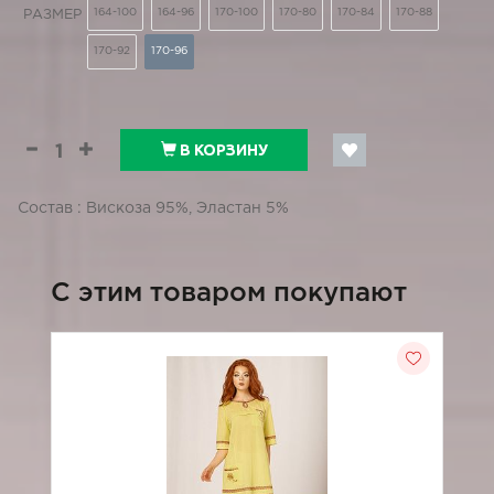
164-100
164-96
170-100
170-80
170-84
170-88
РАЗМЕР
170-92
170-96
В КОРЗИНУ
Состав : Вискоза 95%, Эластан 5%
C этим товаром покупают