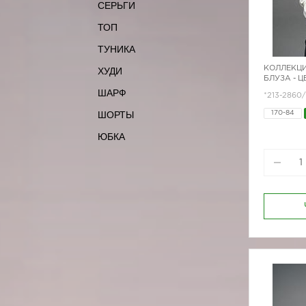
СЕРЬГИ
ТОП
ТУНИКА
КОЛЛЕКЦИ
ХУДИ
БЛУЗА - 
ШАРФ
*213-2860
ШОРТЫ
170-84
ЮБКА