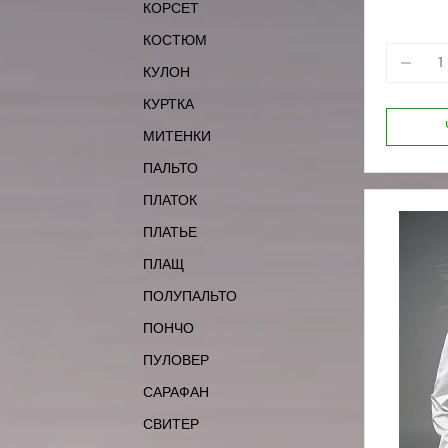
КОРСЕТ
КОСТЮМ
КУЛОН
КУРТКА
МИТЕНКИ
ПАЛЬТО
ПЛАТОК
ПЛАТЬЕ
ПЛАЩ
ПОЛУПАЛЬТО
ПОНЧО
ПУЛОВЕР
САРАФАН
СВИТЕР