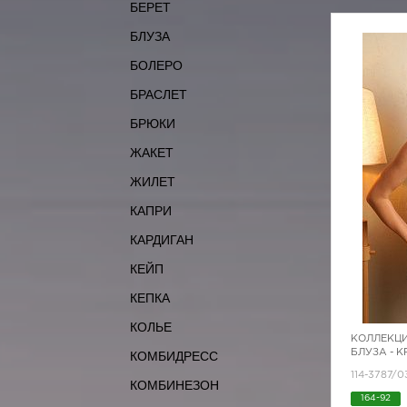
БЕРЕТ
БЛУЗА
БОЛЕРО
БРАСЛЕТ
БРЮКИ
ЖАКЕТ
ЖИЛЕТ
КАПРИ
КАРДИГАН
КЕЙП
КЕПКА
КОЛЬЕ
КОЛЛЕКЦИ
БЛУЗА - 
КОМБИДРЕСС
114-3787/0
КОМБИНЕЗОН
164-92