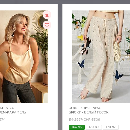
Я -
NIYA
КОЛЛЕКЦИЯ -
NIYA
КРЕМ-КАРАМЕЛЬ
БРЮКИ - БЕЛЫЙ ПЕСОК
37/1
114-2997/CHR-5309
164-96
170-80
170-92