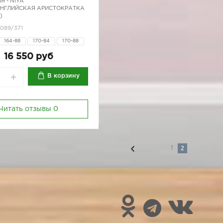
Я -
NIYA
АНГЛИЙСКАЯ АРИСТОКРАТКА
)
0089/371
164-88
170-84
170-88
16 550 руб
В корзину
Читать отзывы
0
2
1