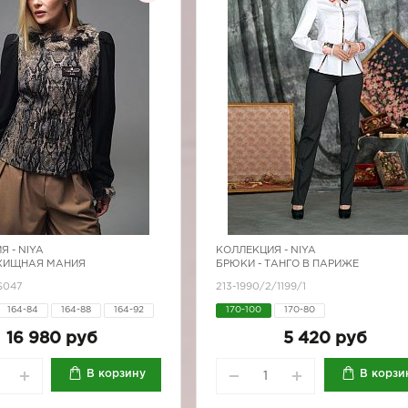
Я -
NIYA
КОЛЛЕКЦИЯ -
NIYA
 ХИЩНАЯ МАНИЯ
БРЮКИ - ТАНГО В ПАРИЖЕ
S047
213-1990/2/1199/1
164-84
164-88
164-92
170-100
170-80
170-80
170-84
170-88
16 980 руб
5 420 руб
170-96
В корзину
В корзи