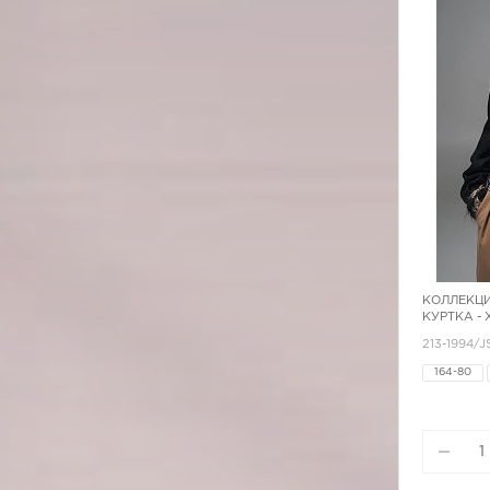
КОЛЛЕКЦИ
КУРТКА -
213-1994/J
164-80
164-96
170-92