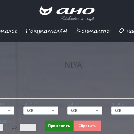
талог
Покупателям
Контакты
О на
NIYA
ДЫ
РАЗМЕР
ЦВЕТ
ДЛИНА
ВСЕ
ВСЕ
ВСЕ
 ЦЕНА
Применить
Сбросить
ДО