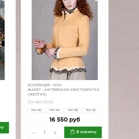
КОЛЛЕКЦИЯ -
NIYA
ЖАКЕТ - АНГЛИЙСКАЯ АРИСТОКРАТКА
(ЖЕЛТАЯ)
213-1951/16720
164-80
164-84
164-88
164-92
164-96
170-84
170-88
170-92
16 550 руб
170-96
ну
В корзину