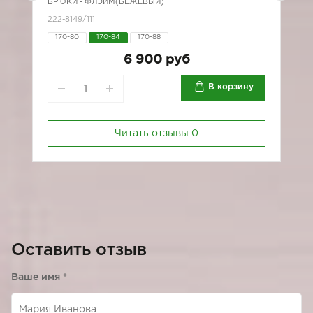
БРЮКИ - ФЛЭЙМ(БЕЖЕВЫЙ)
Б
222-8149/111
1
170-80
170-84
170-88
6 900 руб
В корзину
Читать отзывы
0
Оставить отзыв
Ваше имя
*