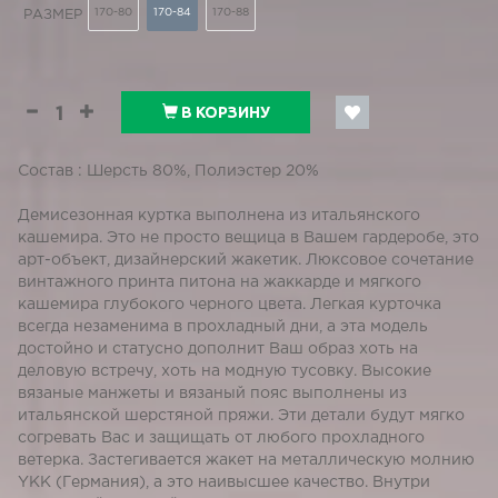
170-80
170-84
170-88
РАЗМЕР
В КОРЗИНУ
Состав : Шерсть 80%, Полиэстер 20%
Демисезонная куртка выполнена из итальянского
кашемира. Это не просто вещица в Вашем гардеробе, это
арт-объект, дизайнерский жакетик. Люксовое сочетание
винтажного принта питона на жаккарде и мягкого
кашемира глубокого черного цвета. Легкая курточка
всегда незаменима в прохладный дни, а эта модель
достойно и статусно дополнит Ваш образ хоть на
деловую встречу, хоть на модную тусовку. Высокие
вязаные манжеты и вязаный пояс выполнены из
итальянской шерстяной пряжи. Эти детали будут мягко
согревать Вас и защищать от любого прохладного
ветерка. Застегивается жакет на металлическую молнию
YКK (Германия), а это наивысшее качество. Внутри