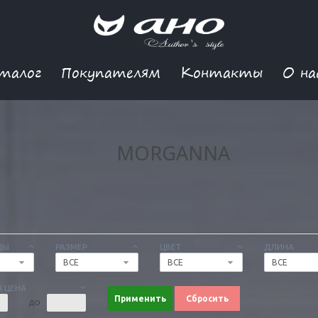
талог
Покупателям
Контакты
О на
MORGANNA
ДЫ
РАЗМЕР
ЦВЕТ
ДЛИНА
ВСЕ
ВСЕ
ВСЕ
 ЦЕНА
Применить
Сбросить
ДО