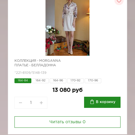
КОЛЛЕКЦИЯ -
MORGANNA
ПЛАТЬЕ - БЕЛЛАДОННА
*221-8109/5148-139
164-84
164-92
164-96
170-92
170-96
13 080 руб
В корзину
Читать отзывы
0