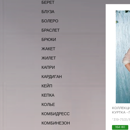
БЕРЕТ
БЛУЗА
БОЛЕРО
БРАСЛЕТ
БРЮКИ
ЖАКЕТ
ЖИЛЕТ
КАПРИ
КАРДИГАН
КЕЙП
КЕПКА
КОЛЬЕ
КОЛЛЕКЦИ
КУРТКА -
КОМБИДРЕСС
*319-7531/
КОМБИНЕЗОН
164-80