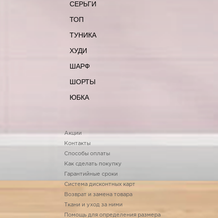
СЕРЬГИ
ТОП
ТУНИКА
ХУДИ
ШАРФ
ШОРТЫ
ЮБКА
Акции
Контакты
Способы оплаты
Как сделать покупку
Гарантийные сроки
Система дисконтных карт
Возврат и замена товара
Ткани и уход за ними
Помощь для определения размера