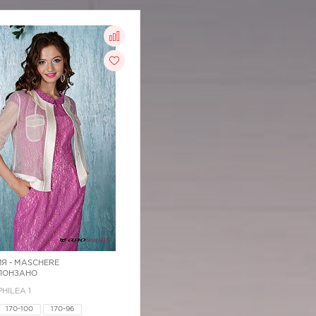
Я -
MASCHERE
 ПОНЗАНО
PHILEA 1
170-100
170-96