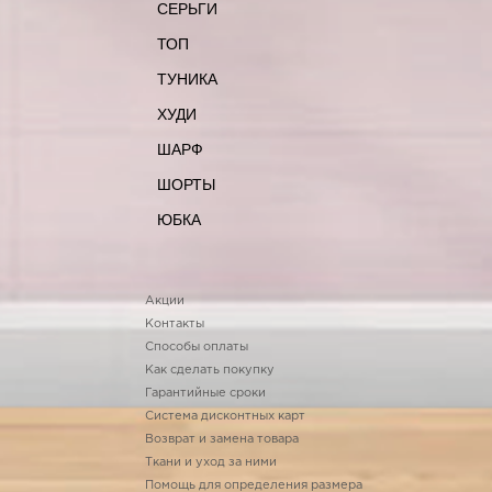
СЕРЬГИ
ТОП
ТУНИКА
ХУДИ
ШАРФ
ШОРТЫ
ЮБКА
Акции
Контакты
Способы оплаты
Как сделать покупку
Гарантийные сроки
Система дисконтных карт
Возврат и замена товара
Ткани и уход за ними
Помощь для определения размера