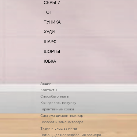
СЕРЬГИ
ТОП
ТУНИКА
ХУДИ
ШАРФ
ШОРТЫ
ЮБКА
Акции
Контакты
Способы оплаты
Как сделать покупку
Гарантийные сроки
Система дисконтных карт
Возврат и замена товара
Ткани и уход за ними
Помощь для определения размера