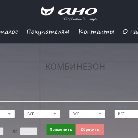
талог
Покупателям
Контакты
О на
КОМБИНЕЗОН
ДЫ
РАЗМЕР
ЦВЕТ
ДЛИНА
ВСЕ
ВСЕ
ВСЕ
 ЦЕНА
Применить
Сбросить
ДО