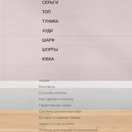
СЕРЬГИ
ТОП
ТУНИКА
ХУДИ
ШАРФ
ШОРТЫ
ЮБКА
Акции
Контакты
Способы оплаты
Как сделать покупку
Гарантийные сроки
Система дисконтных карт
Возврат и замена товара
Ткани и уход за ними
Помощь для определения размера