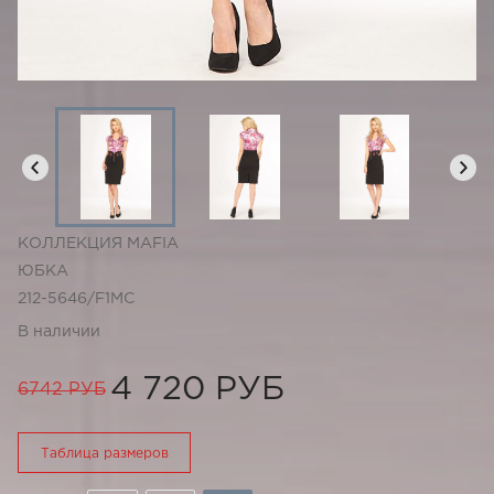
КОЛЛЕКЦИЯ MAFIA
ЮБКА
212-5646/F1MC
В наличии
4 720 РУБ
6742 РУБ
Таблица размеров