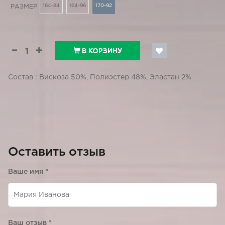
164-84
164-96
170-92
РАЗМЕР
В КОРЗИНУ
Состав : Вискоза 50%, Полиэстер 48%, Эластан 2%
Оставить отзыв
Ваше имя
*
Ваш отзыв
*