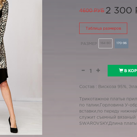
2 300
4600 РУБ
Таблица размеров
164-80
170-96
РАЗМЕР
В КО
Состав : Вискоза 95%, Эл
Трикотажное платье прил
по талии.Горловина У-об
вставки,по переду нижне
служит съемный вязаный 
SWAROVSKY.Длина платья 