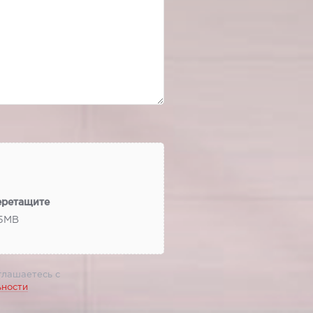
еретащите
 5МВ
глашаетесь с
ьности