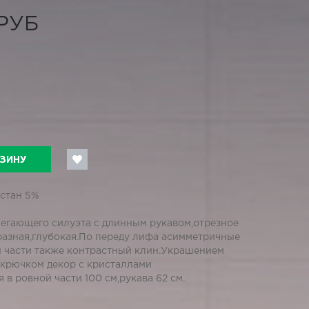
 РУБ
РЗИНУ
астан 5%
егающего силуэта с длинным рукавом,отрезное
разная,глубокая.По переду лифа асимметричные
й части также контрастный клин.Украшением
крючком декор с кристаллами
в ровной части 100 см,рукава 62 см.