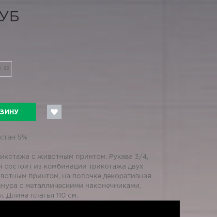
РУБ
4-88
РЗИНУ
астан 5%
икотажа с животным принтом. Рукава 3/4,
я состоит из комбинации трикотажа двух
ивотным принтом, на полочке декоративная
нура с металлическими наконечниками,
. Длина платья 110 см.