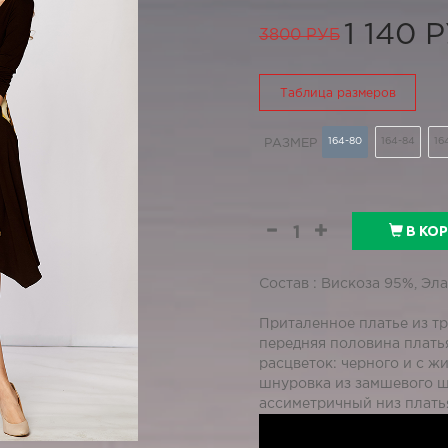
1 140 
3800 РУБ
Таблица размеров
164-80
164-84
16
РАЗМЕР
В КО
Состав : Вискоза 95%, Эл
Приталенное платье из тр
передняя половина плать
расцветок: черного и с ж
шнуровка из замшевого ш
ассиметричный низ платья