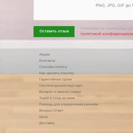
PNG, JPG, GIF до
Нажимая на кнопку вы со
Оставить отзыв
политикой конфиденциал
Акции
Контакты
Способы оплаты
Как сделать покупку
Гарантийные сроки
Система дисконтных карт
Возврат и замена товара
Ткани и уход за ними
Помощь для определения размера
Вопрос/Ответ
Цены
Доставка