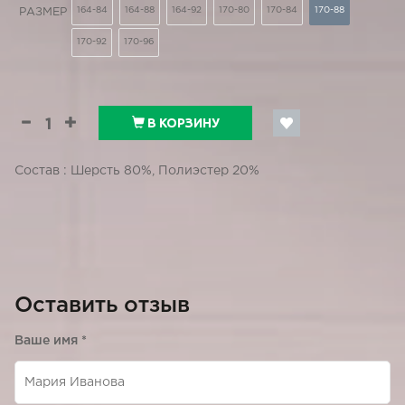
164-84
164-88
164-92
170-80
170-84
170-88
РАЗМЕР
170-92
170-96
В КОРЗИНУ
Состав : Шерсть 80%, Полиэстер 20%
Оставить отзыв
Ваше имя
*