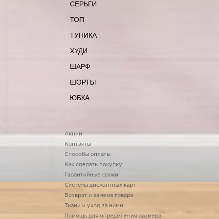
СЕРЬГИ
ТОП
ТУНИКА
ХУДИ
ШАРФ
ШОРТЫ
ЮБКА
Акции
Контакты
Способы оплаты
Как сделать покупку
Гарантийные сроки
Система дисконтных карт
Возврат и замена товара
Ткани и уход за ними
Помощь для определения размера