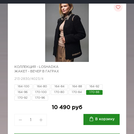
КОЛЛЕКЦИЯ -
LOSHADKA
ЖАКЕТ - ВЕЧЕР В ГАГРАХ
213-2830/4023/4
164-100
164-80
164-84
164-88
164-92
164-96
170-100
170-80
170-84
170-88
170-92
170-96
10 490 руб
В корзину