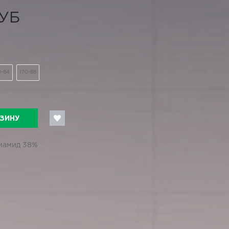
РУБ
0-84
170-88
РЗИНУ
лиамид 38%