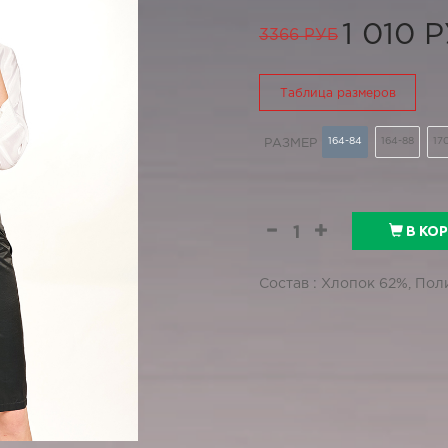
1 010 
3366 РУБ
Таблица размеров
164-84
164-88
17
РАЗМЕР
В КО
Состав : Хлопок 62%, По