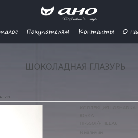
талог
Покупателям
Контакты
О на
ШОКОЛАДНАЯ ГЛАЗУРЬ
АЗУРЬ
КОЛЛЕКЦИЯ LOSHADKA
ЮБКА
111-5501/PHILEA6
В наличии