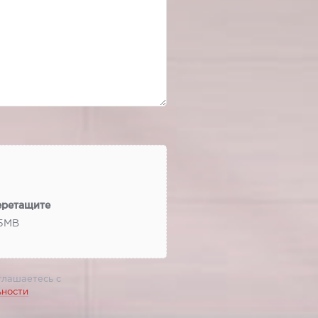
еретащите
 5МВ
глашаетесь с
ьности