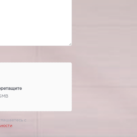
еретащите
 5МВ
глашаетесь с
ьности