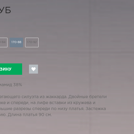
РУБ
0-84
170-88
170-92
РЗИНУ
лиамид 38%
егающего силуэта из жаккарда. Двойные бретели
е и спереди, на лифе вставки из кружева и
льшие разрезы спереди по низу платья. Застежка
ю. Длина платья 90 см.