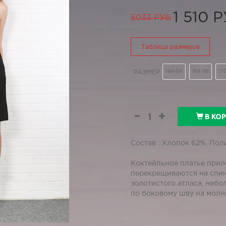
1 510 
5033 РУБ
Таблица размеров
164-84
164-96
17
РАЗМЕР
В КО
Состав : Хлопок 62%, По
Коктейльное платье прил
перекрещиваются на спинк
золотистого атласа, небо
по боковому шву на молни