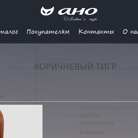
талог
Покупателям
Контакты
О на
КОРИЧНЕВЫЙ ТИГР
ГР
КОЛЛЕКЦИЯ LOSHADKA
ПЛАТЬЕ
211-5577/216709
В наличии