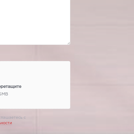
еретащите
 5МВ
глашаетесь с
ьности