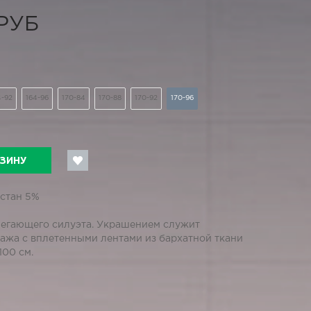
 РУБ
4-92
164-96
170-84
170-88
170-92
170-96
РЗИНУ
астан 5%
легающего силуэта. Украшением служит
тажа с вплетенными лентами из бархатной ткани
100 см.