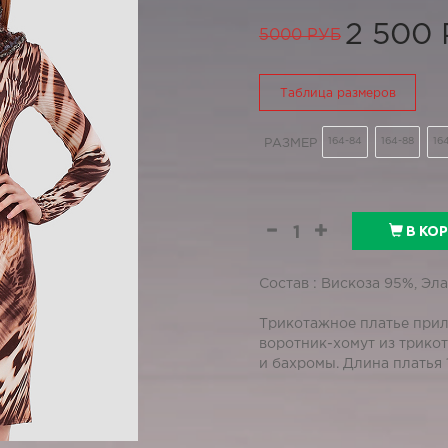
2 500
5000 РУБ
Таблица размеров
164-84
164-88
16
РАЗМЕР
В КО
Состав : Вискоза 95%, Эл
Трикотажное платье при
воротник-хомут из трико
и бахромы. Длина платья 