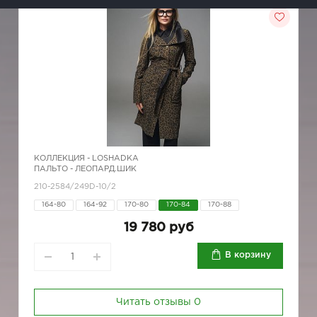
КОЛЛЕКЦИЯ -
LOSHADKA
ПАЛЬТО - ЛЕОПАРД.ШИК
210-2584/249D-10/2
164-80
164-92
170-80
170-84
170-88
19 780 руб
В корзину
Читать отзывы
0