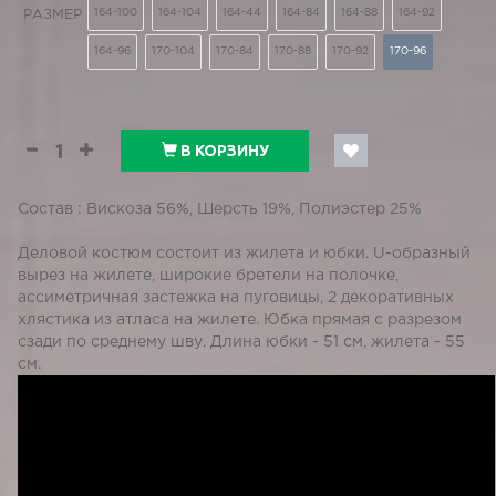
164-100
164-104
164-44
164-84
164-88
164-92
РАЗМЕР
164-96
170-104
170-84
170-88
170-92
170-96
В КОРЗИНУ
Состав : Вискоза 56%, Шерсть 19%, Полиэстер 25%
Деловой костюм состоит из жилета и юбки. U-образный
вырез на жилете, широкие бретели на полочке,
ассиметричная застежка на пуговицы, 2 декоративных
хлястика из атласа на жилете. Юбка прямая с разрезом
сзади по среднему шву. Длина юбки - 51 см, жилета - 55
см.