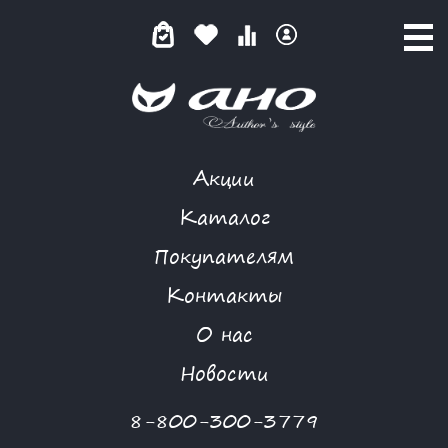
Акции
ЛЕОПАРД.ШИК
Каталог
Покупателям
Контакты
КАТАЛОГ
-
LOSHADKA
-
ЛЕОПАРД.ШИК
О нас
Новости
8-800-300-3779