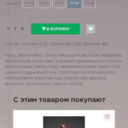
164-80
164-92
170-80
170-84
170-88
РАЗМЕР
В КОРЗИНУ
Состав : Хлопок 47%, Полиэстер 35%, Вискоза 18%
Плащ, безусловно, статусная вещь в женском гардеробе.
Итальянская хлопковая плащевка премиального класса,
классические линии, плюс анималистичный принт - это
симбиоз сдержанности и строптивости итальянского
темперамента Женственное, элегантное, дерзкое,
безумное, роскошное - просто бомба!
C этим товаром покупают