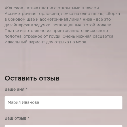
Женское летнее платье с открытыми плечами.
Ассиметричная горловина, лемка на одно плечо, сборка
в боковом шве и ассметричная линия низа - всё это
дизайнерские задумки, воплощенные в этой модели.
Платье изготовлено из принтованного вискозного
полотна, отрезное от груди. Очень нежная расцветка.
Идеальный вариант для отдыха на море.
Оставить отзыв
Ваше имя
*
Ваш отзыв
*