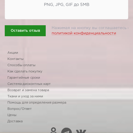
PNG, JPG, GIF до 5МВ
Нажимая на кнопку вы соглашаетесь с
Оставить отзыв
политикой конфиденциальности
Акции
Контакты
Способы оплаты
Как сделать покупку
Гарантийные сроки
Система дисконтных карт
Возврат и замена товара
Ткани и уход за ними
Помощь для определения размера
Вопрос/Ответ
Цены
Доставка