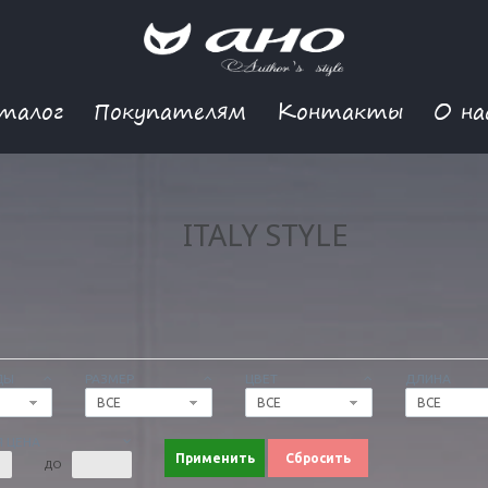
талог
Покупателям
Контакты
О на
ITALY STYLE
ДЫ
РАЗМЕР
ЦВЕТ
ДЛИНА
ВСЕ
ВСЕ
ВСЕ
 ЦЕНА
Применить
Сбросить
ДО