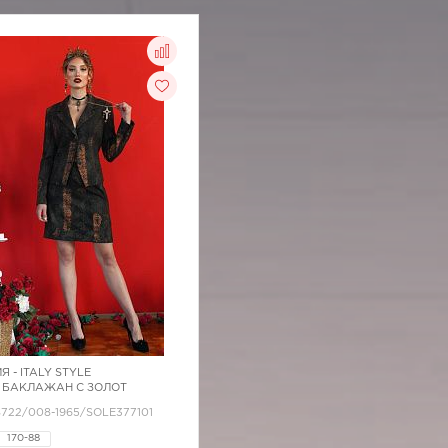
Я -
ITALY STYLE
 БАКЛАЖАН С ЗОЛОТ
/8722/008-1965/SOLE377101
170-88