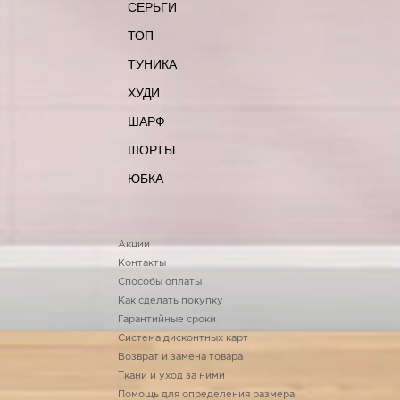
СЕРЬГИ
ТОП
ТУНИКА
ХУДИ
ШАРФ
ШОРТЫ
ЮБКА
Акции
Контакты
Способы оплаты
Как сделать покупку
Гарантийные сроки
Система дисконтных карт
Возврат и замена товара
Ткани и уход за ними
Помощь для определения размера