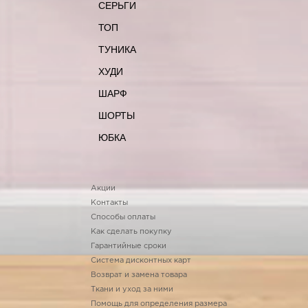
СЕРЬГИ
ТОП
ТУНИКА
ХУДИ
ШАРФ
ШОРТЫ
ЮБКА
Акции
Контакты
Способы оплаты
Как сделать покупку
Гарантийные сроки
Система дисконтных карт
Возврат и замена товара
Ткани и уход за ними
Помощь для определения размера