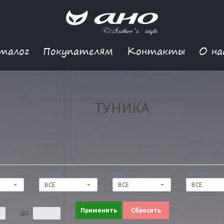
талог
Покупателям
Контакты
О на
ТУНИКА
ДЫ
РАЗМЕР
ЦВЕТ
ДЛИНА
ВСЕ
ВСЕ
ВСЕ
 ЦЕНА
Применить
Сбросить
ДО