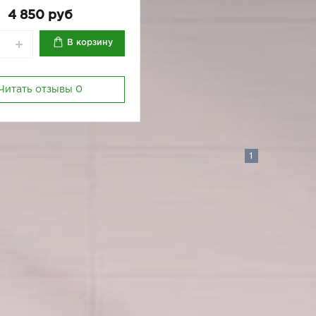
170-84
170-88
170-92
4 850 руб
В корзину
Читать отзывы
0
1