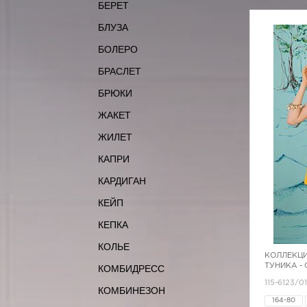
БЕРЕТ
БЛУЗА
БОЛЕРО
БРАСЛЕТ
БРЮКИ
ЖАКЕТ
ЖИЛЕТ
КАПРИ
КАРДИГАН
КЕЙП
КЕПКА
КОЛЬЕ
КОЛЛЕКЦИ
ТУНИКА -
КОМБИДРЕСС
115-6123/0
КОМБИНЕЗОН
164-80