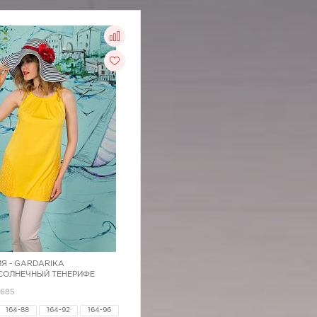
Я -
GARDARIKA
 СОЛНЕЧНЫЙ ТЕНЕРИФЕ
1685
164-88
164-92
164-96