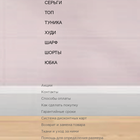
СЕРЬГИ
ТОП
ТУНИКА
ХУДИ
ШАРФ
ШОРТЫ
ЮБКА
Акции
Контакты
Способы оплаты
Как сделать покупку
Гарантийные сроки
Система дисконтных карт
Возврат и замена товара
Ткани и уход за ними
Помощь для определения размера