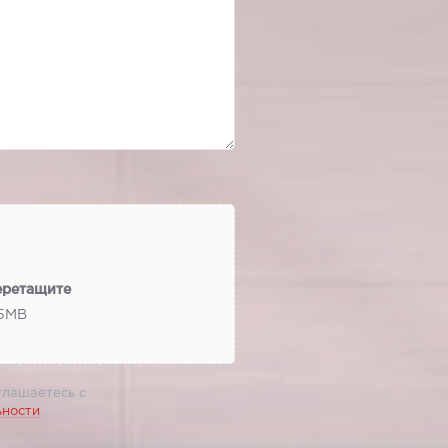
еретащите
 5МВ
глашаетесь с
ьности