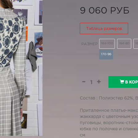
9 060 РУБ
Таблица размеров
164-100
164-80
1
РАЗМЕР
170-96
В КО
Состав : Полиэстер 62%, 
Приталенное платье-макс
жаккарда с цветочным уз
пуговицы, воротник-стойк
юбке по полочке и спинке
см