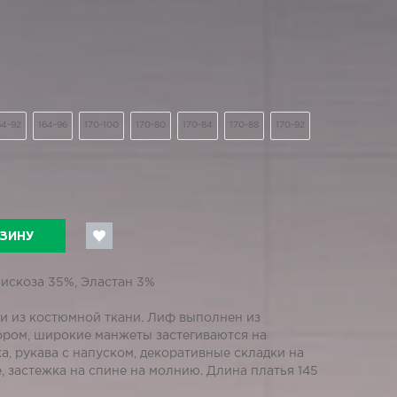
64-92
164-96
170-100
170-80
170-84
170-88
170-92
РЗИНУ
Вискоза 35%, Эластан 3%
и из костюмной ткани. Лиф выполнен из
ором, широкие манжеты застегиваются на
а, рукава с напуском, декоративные складки на
, застежка на спине на молнию. Длина платья 145