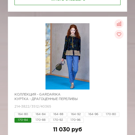
КОЛЛЕКЦИЯ -
GARDARIKA
КУРТКА - ДРАГОЦЕННЫЕ ПЕРЕЛИВЫ
214-3822/3512/40365
164-80
164-84
164-88
164-92
164-96
170-80
170-84
170-88
170-92
170-96
11 030 руб