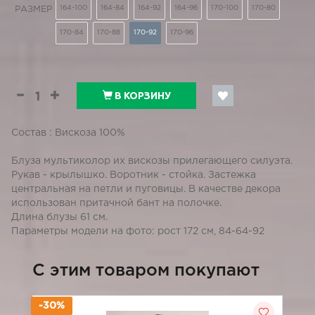
164-100
164-84
164-92
164-96
170-100
170-80
РАЗМЕР
170-84
170-88
170-92
170-96
В КОРЗИНУ
Состав : Вискоза 100%
Блуза мультиколор их вискозы прилегающего силуэта.
Рукав - крылышко. Воротник - стойка. Застежка
центральная на петли и пуговицы. В качестве декора
использован притачной бант на полочке.
Длина блузы 61 см.
Параметры модели на фото: рост 172 см, 84-64-92
C этим товаром покупают
-30%
-3