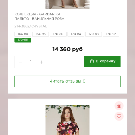
КОЛЛЕКЦИЯ -
GARDARIKA
ПАЛЬТО - ВАНИЛЬНАЯ РОЗА
214-3862/CRYSTAL
164-80
164-96
170-80
170-84
170-88
170-92
170-96
14 360 руб
В корзину
Читать отзывы
0