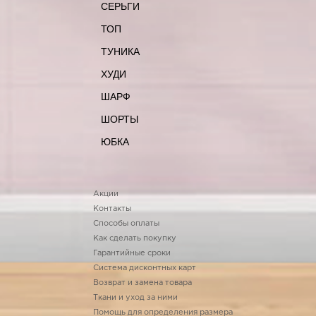
СЕРЬГИ
ТОП
ТУНИКА
ХУДИ
ШАРФ
ШОРТЫ
ЮБКА
Акции
Контакты
Способы оплаты
Как сделать покупку
Гарантийные сроки
Система дисконтных карт
Возврат и замена товара
Ткани и уход за ними
Помощь для определения размера