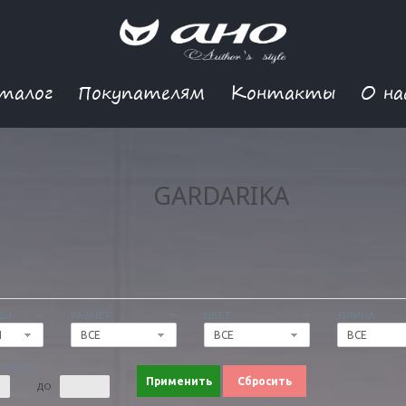
талог
Покупателям
Контакты
О на
GARDARIKA
ДЫ
РАЗМЕР
ЦВЕТ
ДЛИНА
Н
ВСЕ
ВСЕ
ВСЕ
 ЦЕНА
Применить
Сбросить
ДО