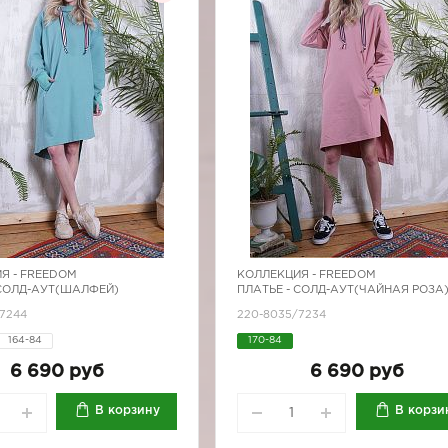
Я -
FREEDOM
КОЛЛЕКЦИЯ -
FREEDOM
 СОЛД-АУТ(ШАЛФЕЙ)
ПЛАТЬЕ - СОЛД-АУТ(ЧАЙНАЯ РОЗА
7244
220-8035/7234
164-84
170-84
6 690 руб
6 690 руб
В корзину
В корзи