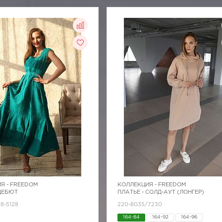
Я -
FREEDOM
КОЛЛЕКЦИЯ -
FREEDOM
 ДЕБЮТ
ПЛАТЬЕ - СОЛД-АУТ (ЛОНГЕР)
18-5128
220-8035/7230
164-84
164-92
164-96