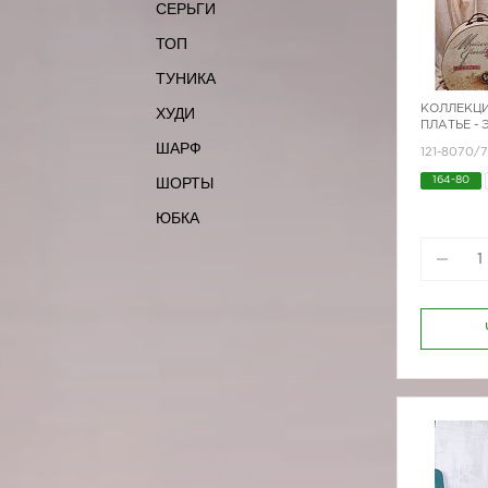
СЕРЬГИ
ТОП
ТУНИКА
КОЛЛЕКЦИ
ХУДИ
ПЛАТЬЕ - 
ШАРФ
121-8070/
ШОРТЫ
164-80
170-84
ЮБКА