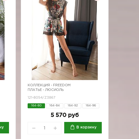
КОЛЛЕКЦИЯ -
FREEDOM
)
ПЛАТЬЕ - ЛЮСИОЛЬ
121-8054/Z3867
164-80
164-84
164-92
164-96
170-84
170-92
170-96
5 570 руб
ну
В корзину