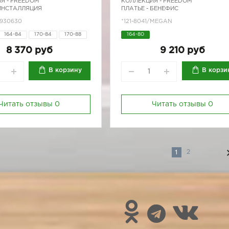
Я -
FREEDOM
КОЛЛЕКЦИЯ -
FREEDOM
 ИНСТАЛЛЯЦИЯ
ПЛАТЬЕ - БЕНЕФИС
7930630
*121-8041/MEGAN
164-84
170-84
170-88
164-80
170-96
8 370 руб
9 210 руб
В корзину
В корзи
Читать отзывы
0
Читать отзывы
0
1
2