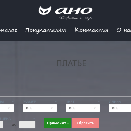
талог
Покупателям
Контакты
О на
ПЛАТЬЕ
ДЫ
РАЗМЕР
ЦВЕТ
ДЛИНА
ВСЕ
ВСЕ
ВСЕ
 ЦЕНА
Применить
Сбросить
ДО