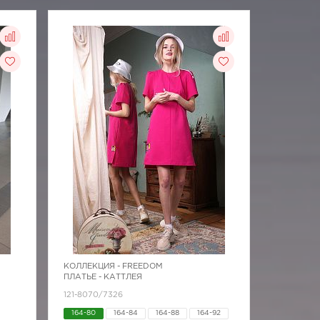
КОЛЛЕКЦИЯ -
FREEDOM
ПЛАТЬЕ - КАТТЛЕЯ
121-8070/7326
164-80
164-84
164-88
164-92