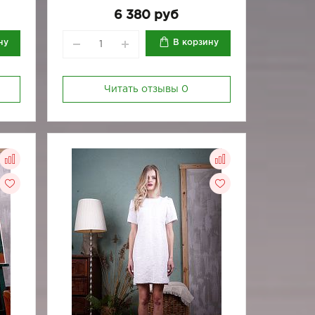
164-96
170-84
170-88
170-92
6 380 руб
170-96
ну
В корзину
Читать отзывы
0