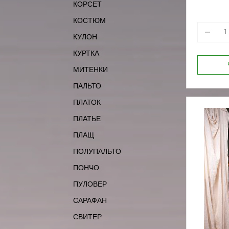
КОРСЕТ
КОСТЮМ
КУЛОН
КУРТКА
МИТЕНКИ
ПАЛЬТО
ПЛАТОК
ПЛАТЬЕ
ПЛАЩ
ПОЛУПАЛЬТО
ПОНЧО
ПУЛОВЕР
САРАФАН
СВИТЕР