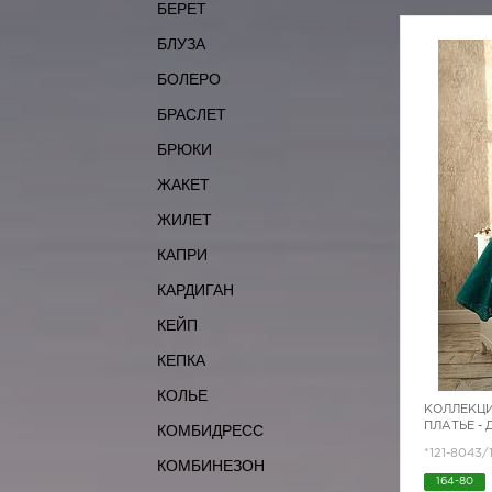
БЕРЕТ
БЛУЗА
БОЛЕРО
БРАСЛЕТ
БРЮКИ
ЖАКЕТ
ЖИЛЕТ
КАПРИ
КАРДИГАН
КЕЙП
КЕПКА
КОЛЬЕ
КОЛЛЕКЦИ
ПЛАТЬЕ -
КОМБИДРЕСС
*121-8043/
КОМБИНЕЗОН
164-80