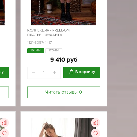
КОЛЛЕКЦИЯ -
FREEDOM
ПЛАТЬЕ - ИНФАНТА
*121-8057/4417
164-84
170-84
9 410 руб
ну
В корзину
Читать отзывы
0