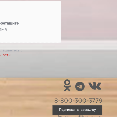
еретащите
 5МВ
глашаетесь с
ьности
8-800-300-3779
Подписка на рассылку
Эл. почта: mail@anomoda.ru