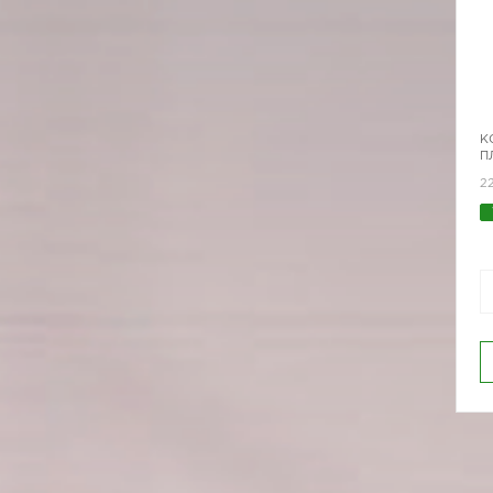
К
П
2