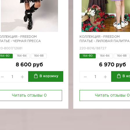
ОЛЛЕКЦИЯ -
FREEDOM
КОЛЛЕКЦИЯ -
FREEDOM
ЛАТЬЕ - ЧЕРНАЯ ПРЕССА
ПЛАТЬЕ - ЛИЛОВАЯ ПАЛИТРА
20-8007/12681
220-8016/88727
164-80
164-84
164-88
164-80
164-84
164-88
170-92
170-96
170-92
170-96
8 600 руб
6 970 руб
В корзину
В к
Читать отзывы
0
Читать отзывы
0