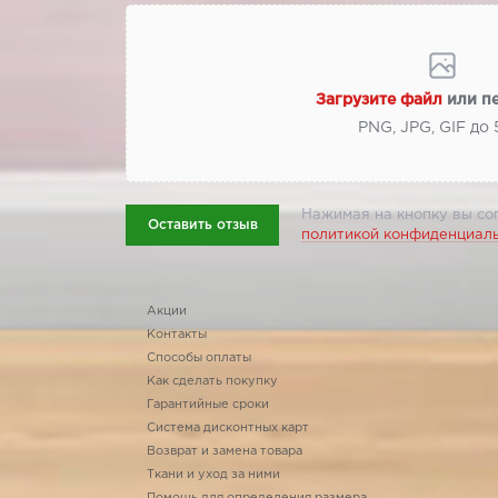
Загрузите файл
или п
PNG, JPG, GIF до
Нажимая на кнопку вы со
Оставить отзыв
политикой конфиденциал
Акции
Контакты
Способы оплаты
Как сделать покупку
Гарантийные сроки
Система дисконтных карт
Возврат и замена товара
Ткани и уход за ними