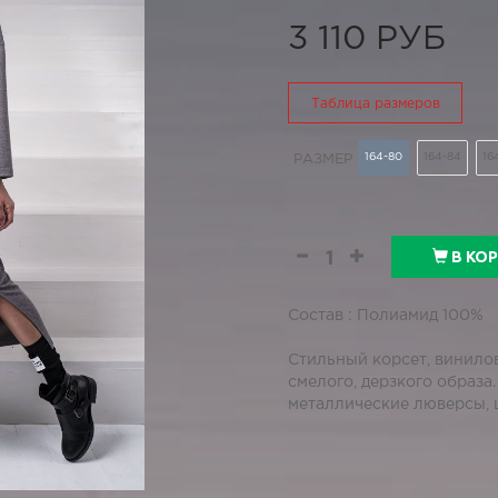
3 110 РУБ
Таблица размеров
164-80
164-84
16
РАЗМЕР
В КО
Состав : Полиамид 100%
Стильный корсет, винило
смелого, дерзкого образа
металлические люверсы, 