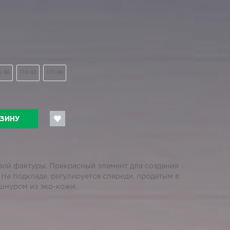
4-88
170-92
170-96
РЗИНУ
вой фактуры. Прекрасный элемент для создания
. На подкладе, регулируется спереди, продетым в
шнуром из эко-кожи.