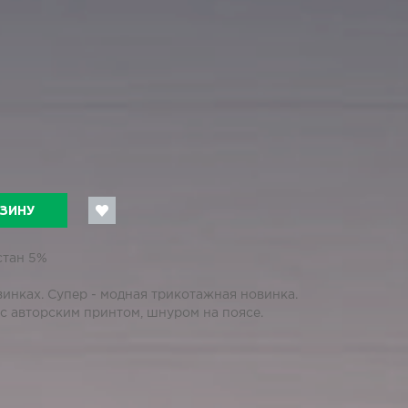
РЗИНУ
стан 5%
инках. Супер - модная трикотажная новинка.
 авторским принтом, шнуром на поясе.