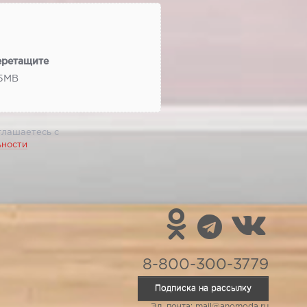
еретащите
 5МВ
глашаетесь с
ьности
8-800-300-3779
Подписка на рассылку
Эл. почта: mail@anomoda.ru