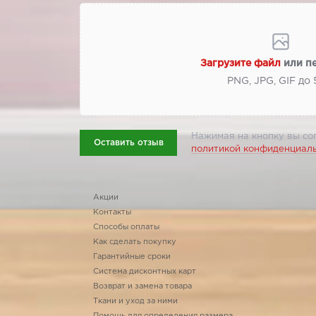
Загрузите файл
или п
PNG, JPG, GIF до
Нажимая на кнопку вы со
Оставить отзыв
политикой конфиденциал
Акции
Контакты
Способы оплаты
Как сделать покупку
Гарантийные сроки
Система дисконтных карт
Возврат и замена товара
Ткани и уход за ними