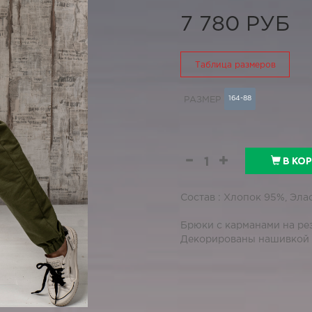
7 780 РУБ
Таблица размеров
164-88
РАЗМЕР
В КО
Состав : Хлопок 95%, Эла
Брюки с карманами на рез
Декорированы нашивкой с