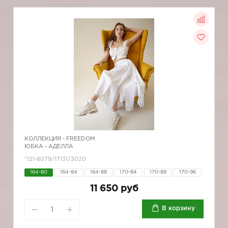
КОЛЛЕКЦИЯ -
FREEDOM
ЮБКА - АДЕЛЛА
*121-8079/17131/3020
164-80
164-84
164-88
170-84
170-88
170-96
11 650 руб
В корзину