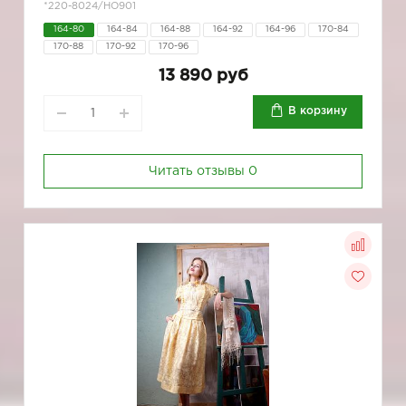
*220-8024/HO901
164-80
164-84
164-88
164-92
164-96
170-84
170-88
170-92
170-96
13 890 руб
В корзину
Читать отзывы
0