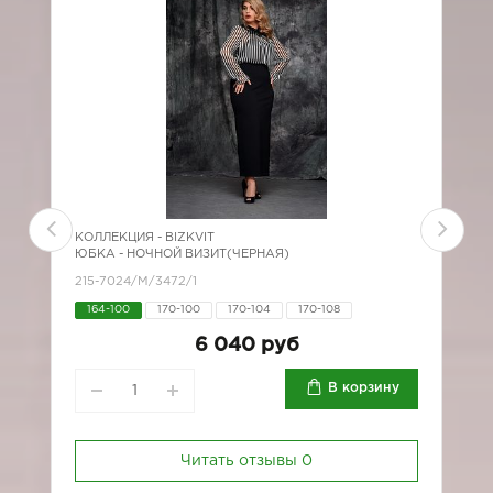
КОЛЛЕКЦИЯ -
BIZKVIT
К
ЮБКА - НОЧНОЙ ВИЗИТ(ЧЕРНАЯ)
Ю
215-7024/M/3472/1
2
164-100
170-100
170-104
170-108
6 040 руб
В корзину
Читать отзывы
0