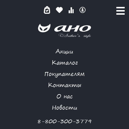
Акции
МИН-РАММОН
Каталог
Покупателям
Контакты
КАТАЛОГ
-
FLORIA GANGU
-
ЖАКЕТ
-
МИН-РАММОН
О нас
Новости
8-800-300-3779