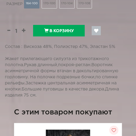
164-100
170-100
170-104
170-108
РАЗМЕР
В КОРЗИНУ
Состав : Вискоза 48%, Полиэстер 47%, Эластан 5%
Жакет прилегающего силуэта из трикотажного
полотна.Рукав длинный,покроя-реглан.Воротник
асимметричной формы втачан в декольтированную
горловину. На полочке подрезные бочки,по спинке
рельефы.Застежка центральная асимметричная на
кнопки.Большие пуговицы в качестве декора.Длина
изделия 75 см.
C этим товаром покупают