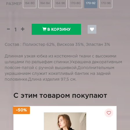
164-80
164-84
164-96
170-80
170-92
170-96
РАЗМЕР
В КОРЗИНУ
Состав : Полиэстер 62%, Вискоза 35%, Эластан 3%
Длинная узкая юбка из костюмной ткани с высокими
шлицами по рельефам спинки.Украшена декоративным
поясом-патой с ручной вышивкой.Дополнительным
украшением служит кокетливый бантик на задней
половинке.Длина изделия 97,5 см.
C этим товаром покупают
-50%