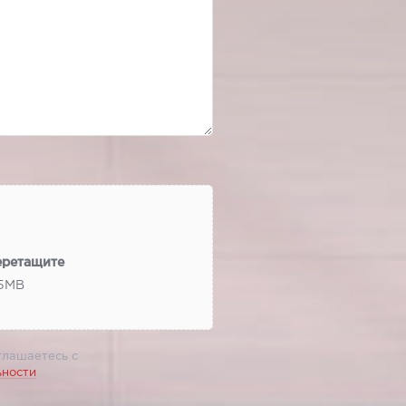
еретащите
 5МВ
глашаетесь с
ьности