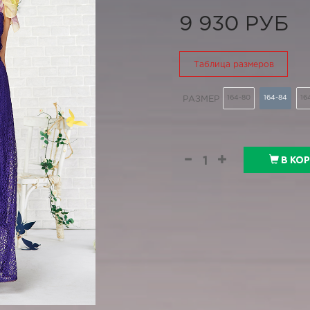
9 930 РУБ
Таблица размеров
164-80
164-84
16
РАЗМЕР
В КО