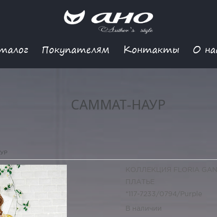
талог
Покупателям
Контакты
О на
САММАТ-НАУР
УР
КОЛЛЕКЦИЯ FLORIA GA
ПЛАТЬЕ
*117-7233/0794/Purple
В наличии