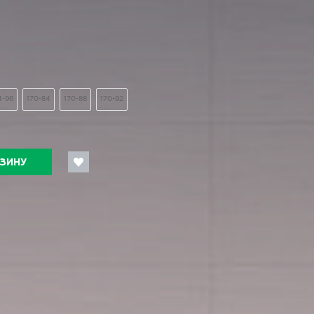
4-96
170-84
170-88
170-92
РЗИНУ