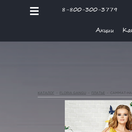
8-800-300-3779
Акции
Ка
КАТАЛОГ
-
FLORIA GANGU
-
ПЛАТЬЕ
-
САММАТ-НА