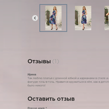
Отзывы
(1)
Ирина
Так люблю платья с длинной юбкой и карманами в стиле а-л
фигуре точь-в-точь. Нравится кружиться в нём, как в дет
было никого!
Оставить отзыв
Ваше имя
*