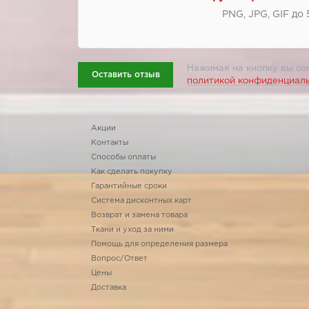
PNG, JPG, GIF до
Нажимая на кнопку вы со
Оставить отзыв
политикой конфиденциал
Акции
Контакты
Способы оплаты
Как сделать покупку
Гарантийные сроки
Система дисконтных карт
Возврат и замена товара
Ткани и уход за ними
Помощь для определения размера
Вопрос/Ответ
Цены
Доставка