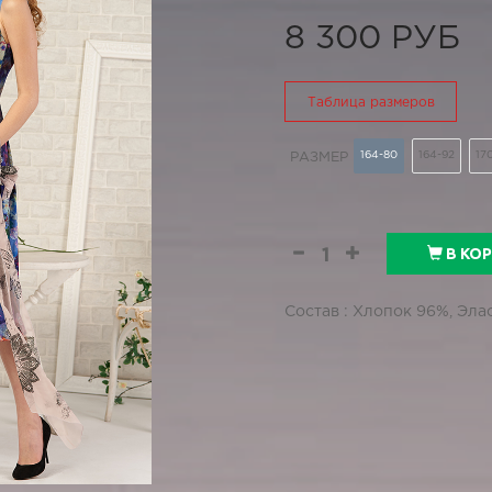
8 300 РУБ
Таблица размеров
164-80
164-92
17
РАЗМЕР
В КО
Состав : Хлопок 96%, Эла