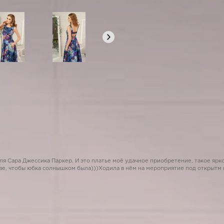
я Сара Джессика Паркер. И это платье моё удачное приобретение, такое яркое
стве, чтобы юбка солнышком была)))Ходила в нём на мероприятие под открытм н