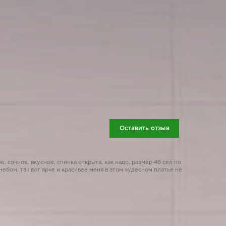
Оставить отзыв
, сочное, вкусное, спинка открыта, как надо, размер 46 сел по
ебом, так вот ярче и красивее меня в этом чудесном платье не