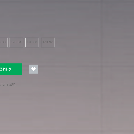
0-80
170-84
170-88
170-92
РЗИНУ
стан 4%