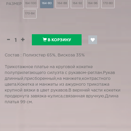
164-100
164-80
164-88
164-92
164-96
170-80
РАЗМЕР
170-84
В КОРЗИНУ
Состав : Полиэстер 65%, Вискоза 35%
Трикотажное платье на круговой кокетке
полуприлегающего силуэта с рукавом-реглан.Рукав
длинный,присборенный,на манжете,контрастного
цвета.Кокетка и манжеты из ажурного трикотажа
крупной вязки в цвет рукавов.В верхней части кокетки
продернута завязка-кулиса,связанная вручную.Длина
платья 99 см.