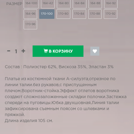
164-100
164-42
164-80
164-84
164-88
164-92
РАЗМЕР
164-96
170-100
170-80
170-84
170-88
170-92
170-96
В КОРЗИНУ
Состав : Полиэстер 62%, Вискоза 35%, Эластан 3%
Платье из костюмной ткани А-силуэта,отрезное по
линии талии.без рукавов,с приспущенным
плечом.Воротник-стойка.Эффект отлетов воротника
создают сложнозаложенные складки полочки.Застежка
спереди на пуговицы.Юбка двухшовная.Линия талии
зафиксирована съемным поясом со шлевками и
пряжкой.
Длина изделия 105 см.