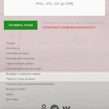
PNG, JPG, GIF до 5МВ
Нажимая на кнопку вы соглашаетесь с
Оставить отзыв
политикой конфиденциальности
Акции
Контакты
Способы оплаты
Как сделать покупку
Гарантийные сроки
Система дисконтных карт
Возврат и замена товара
Ткани и уход за ними
Помощь для определения размера
Вопрос/Ответ
Цены
Доставка