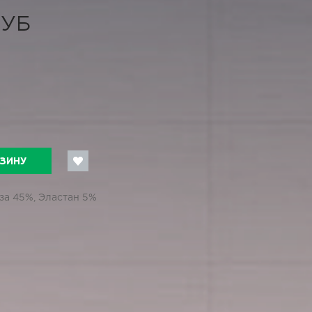
РУБ
РЗИНУ
за 45%, Эластан 5%