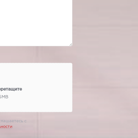
еретащите
 5МВ
глашаетесь с
ьности