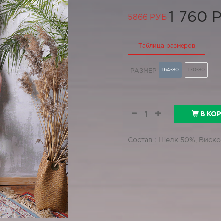
1 760 
5866 РУБ
Таблица размеров
164-80
170-80
РАЗМЕР
В КО
Состав : Шелк 50%, Виско